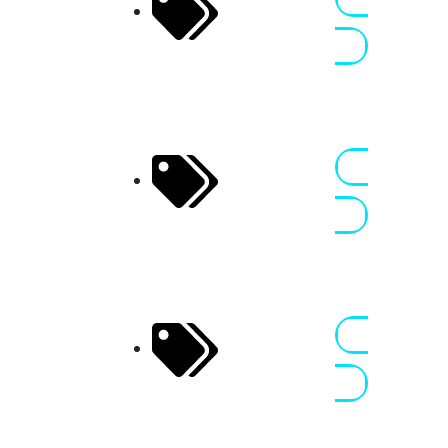
Fallas 4 Fun
2026
Nennen
Spanien
3
Valencia
16 - 21 MRZ
Aragon
2026
Nennen
Package
Spanien
3
Aragon
19 - 21 MRZ
Experience
2026
Nennen
Spanien
3