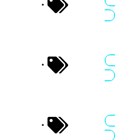
Free
24 - 27 SEP
Perfection
2026
Nennen
BIKEtoberfest,
Oschersleben,
FP
Bridgestone
24 - 25 SEP
100 – Lauf 4
2026
Nennen
BIKEtoberfest,
Oschersleben,
EN
TT
26 - 27 SEP
SuperclassiX
2026
Nennen
BIKEtoberfest,