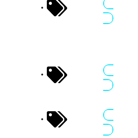
Classic
02 MAI 2026
Endurance –
Nennen
Lauf 1
Zünd in
den Mai,
Oschersleben,
CE
Assen Spring
27 - 28 MAI
Perfections
2026
Nennen
Niederlande
Bridgestone
27 - 28 MAI
100 – Lauf 2
2026
Nennen
TT