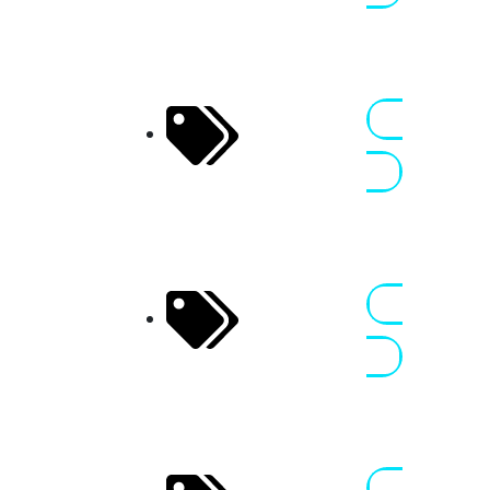
1
Andalucia
24 - 27 JAN
Perfections
2026
Nennen
Spanien
1
Almeria
29 JAN - 01
Experience 2
FEB 2026
Nennen
Spanien
1
Valencia
16 - 18 MRZ