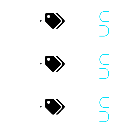
Ledenon
31 MRZ - 05
Holiday
APR 2026
Nennen
Frankreich
Ledenon
31 MRZ - 02
Race Days
APR 2026
Nennen
Frankreich
Ledenon
03 - 05 APR
Weekend
2026
Nennen
Frankreich