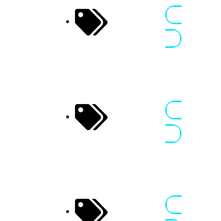
Free
17 - 19 JUL
Perfection
2026
Nennen
Sommerfestival,
Oschersleben,
FP
Classic Demo
18 - 19 JUL
5
2026
Nennen
Sommerfestival,
Oschersleben,
FP
ProThunder
07 - 08 AUG
AllStars – IDC
2026
Nennen