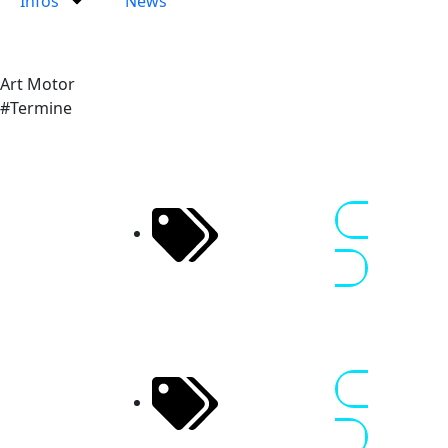
Infos
News
Art Motor
#Termine
Almeria
17 - 20 JAN
Experience
2026
Nennen
Spanien
1
Buenos Dias
22 - 25 JAN
De
2026
Nennen
Cartagena
Spanien