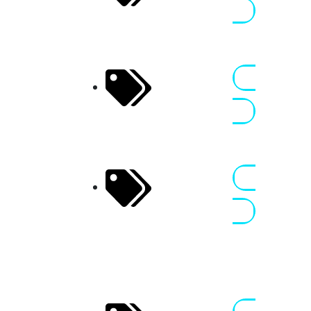
Assen
Niederlande
TT
07 - 08 AUG
SuperclassiX
2026
Nennen
– IDC Assen
Niederlande
Sportbike
24 SEP 2026
Academy
Nennen
BIKEtoberfest,
Oschersleben,
SBA